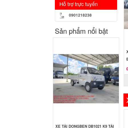
Hỗ trợ trực tuyến
0901218238
Sản phẩm nổi bật
XE TẢI DONGBEN DB1021 K9 TẢI