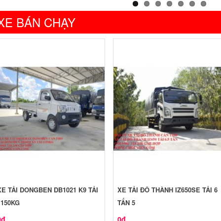
XE BÁN CHẠY
XE TẢI DONGBEN DB1021 K9 TẢI
XE TẢI ĐÔ THÀNH IZ650SE TẢI 6
1150KG
TẤN 5
0đ
0đ