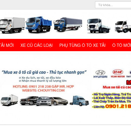
TẢI MỚI
XE CŨ CÁC LOẠI
PHỤ TÙNG Ô TÔ XE TẢI
Ô TÔ MỚ