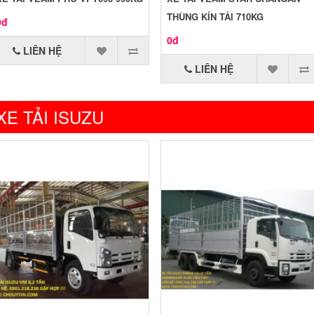
THÙNG KÍN TẢI 710KG
0đ
0đ
LIÊN HỆ
LIÊN HỆ
XE TẢI ISUZU