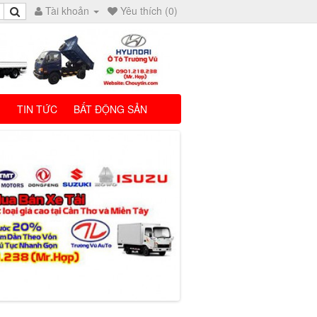
Tài khoản
Yêu thích (0)
I
TIN TỨC
BẤT ĐỘNG SẢN