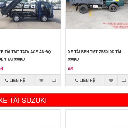
XE TẢI TMT TATA ACE ẤN ĐỘ
XE TẢI BEN TMT ZB5010D TẢI
BEN TẢI 990KG
990KG
0đ
0đ
LIÊN HỆ
LIÊN HỆ
XE TẢI SUZUKI