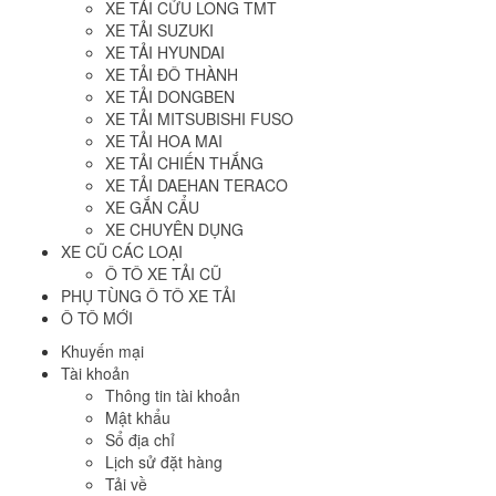
XE TẢI CỬU LONG TMT
XE TẢI SUZUKI
XE TẢI HYUNDAI
XE TẢI ĐÔ THÀNH
XE TẢI DONGBEN
XE TẢI MITSUBISHI FUSO
XE TẢI HOA MAI
XE TẢI CHIẾN THẮNG
XE TẢI DAEHAN TERACO
XE GẮN CẨU
XE CHUYÊN DỤNG
XE CŨ CÁC LOẠI
Ô TÔ XE TẢI CŨ
PHỤ TÙNG Ô TÔ XE TẢI
Ô TÔ MỚI
Khuyến mại
Tài khoản
Thông tin tài khoản
Mật khẩu
Sổ địa chỉ
Lịch sử đặt hàng
Tải về