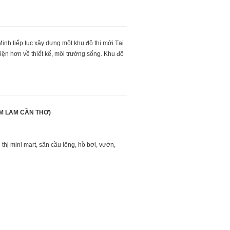
nh tiếp tục xây dựng một khu đô thị mới Tại
ện hơn về thiết kế, môi trường sống. Khu đô
M LAM CẦN THƠ)
thị mini mart, sân cầu lông, hồ bơi, vườn,