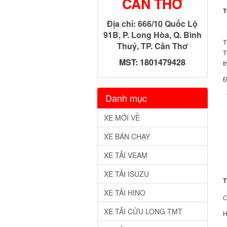
CẦN THƠ
T
Địa chỉ: 666/10 Quốc Lộ
91B, P. Long Hòa, Q. Bình
T
Thuỷ, TP. Cần Thơ
T
MST: 1801479428
t
Đ
Danh mục
XE MỚI VỀ
XE BÁN CHẠY
XE TẢI VEAM
XE TẢI ISUZU
T
XE TẢI HINO
C
XE TẢI CỬU LONG TMT
H