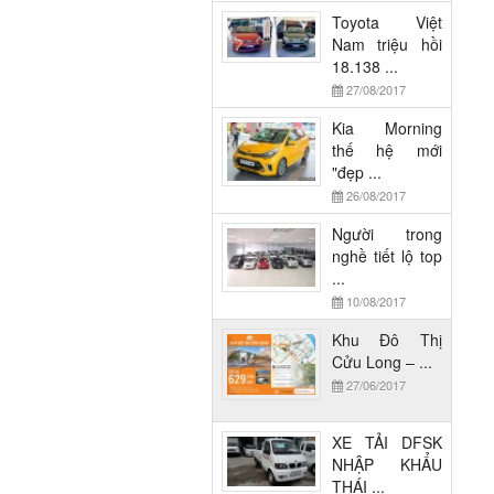
Toyota Việt
Nam triệu hồi
18.138 ...
27/08/2017
Kia Morning
thế hệ mới
"đẹp ...
26/08/2017
Người trong
nghề tiết lộ top
...
10/08/2017
Khu Đô Thị
Cửu Long – ...
27/06/2017
XE TẢI DFSK
NHẬP KHẨU
THÁI ...