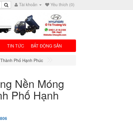
Tài khoản
Yêu thích (0)
I
TIN TỨC
BẤT ĐỘNG SẢN
 Thành Phố Hạnh Phúc
ững Nền Móng
nh Phố Hạnh
3806