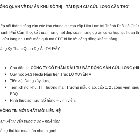
ỔNG QUAN VỀ DỰ ÁN KHU ĐÔ THỊ – TÁI ĐỊNH CƯ CỬU LONG CẦN THƠ
iếp nối thành công của các khu chung cư cao cấp Him Lam tại Thành Phố Hồ Chí Mi
hành Phố Cần Thơ, kế thừa những nét đẹp của những dự án cũ và tiếp tục hoàn thi
hị cửu long như một món quà mà CĐT tri ân tới cộng đồng khách hàng.
ăng Ký Tham Quan Dự Án TẠI ĐÂY:
Chủ đầu tư:
CÔNG TY CỔ PHẦN ĐẦU TƯ BẤT ĐỘNG SẢN CỬU LONG (HI
Quy mô: 54,3 Hecta Nằm trên Trục LÔ XUYÊN Á
Tiến độ: Đang xây dựng
Tiện ích nội khu: TT Thương mại; Trường mẫu giáo, cấp 1, 2 , công viên, siêu 
BBQ…
Hình thức sở hữu: Sổ hồng – vĩnh viễn.
HÔNG TIN MỚI NHẤT MỜI LIÊN HỆ
am kết tư vấn trung thực – nhiệt tình
ỗ trợ thủ tục mua bán nhanh gọn!