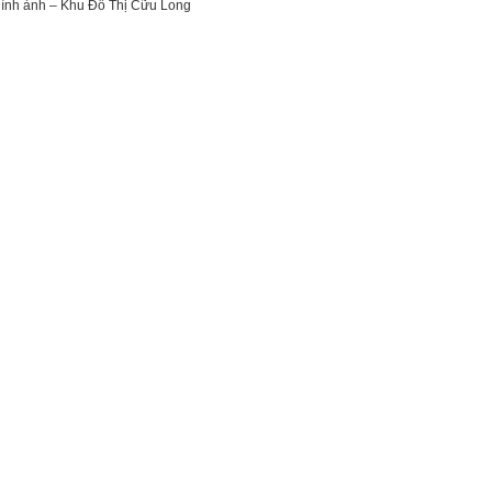
ình ảnh – Khu Đô Thị Cữu Long