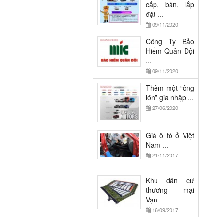
cấp, bán, lắp
đặt ...
09/11/2020
Công Ty Bảo
Hiểm Quân Đội
...
09/11/2020
Thêm một “ông
lớn” gia nhập ...
27/06/2020
Giá ô tô ở Việt
Nam ...
21/11/2017
Khu dân cư
thương mại
Vạn ...
16/09/2017