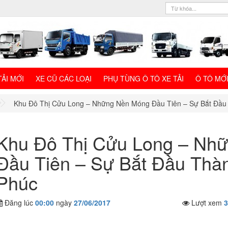
TẢI MỚI
XE CŨ CÁC LOẠI
PHỤ TÙNG Ô TÔ XE TẢI
Ô TÔ MỚ
Khu Đô Thị Cửu Long – Những Nền Móng Đầu Tiên – Sự Bắt Đầu
Khu Đô Thị Cửu Long – Nh
Đầu Tiên – Sự Bắt Đầu Thà
Phúc
Đăng lúc
00:00
ngày
27/06/2017
Lượt xem