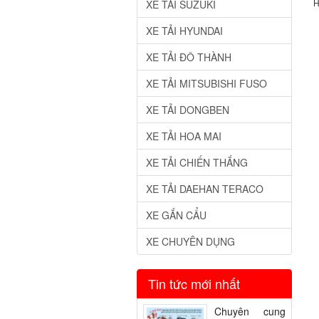
XE TẢI SUZUKI
H
XE TẢI HYUNDAI
XE TẢI ĐÔ THÀNH
XE TẢI MITSUBISHI FUSO
XE TẢI DONGBEN
XE TẢI HOA MAI
XE TẢI CHIẾN THẮNG
XE TẢI DAEHAN TERACO
XE GẮN CẨU
XE CHUYÊN DỤNG
Tin tức mới nhất
Chuyên cung