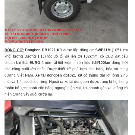
ĐỘNG CƠ:
Dongben DB1021 K9
được lắp động cơ
SWB11M
(1051 cm
khối tương đương 1.1L) tốc độ tối đa lên tới 102km/h, có OBD đạt tiêu
chuẩn khí thải
EURO 4
nên rất tiết kiệm nhiên liệu
5.5l/100km
đồng thời
cho công suất lớn nhất. Được thiết kế phù hợp cho hàng hóa và cung
đường Việt Nam.
Xe tai dongben db1021 k9
có thùng dài lọt lòng 2,45
mét và 1,4 mét chiều rộng. Ngoài ra xe tải dongben được trang bị hệ thống
“phân bổ lực phanh cân bằng ngang” hiện đại, khi phanh gấp xe không có
hiên tượng vẩy đuôi cướp lái.