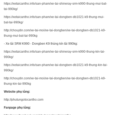
https://xetaicantho.info/san-pham/xe-tai-shineray-srm-k990-thung-mui-bat-
tai-990kg/
https://xetaicantho.info/san-pham/xe-tai-dongben-db1021-k9-thung-mui-
bat-tai-990kg/
http://chouytin.com/xe-tai-moi/xe-tai-dongben/xe-tai-dongben-db1021-k9-
thung-mui-bat-tai-990kg
- Xe tải SRM K990 - Dongben K9 thùng kín tải 990kg:
https://xetaicantho.info/san-pham/xe-tai-shineray-srm-k990-thung-kin-tai-
990kg/
https://xetaicantho.info/san-pham/xe-tai-dongben-db1021-k9-thung-kin-tai-
990kg/
http://chouytin.com/xe-tai-moi/xe-tai-dongben/xe-tai-dongben-db1021-k9-
thung-kin-tai-990kg
Website phụ tùng:
http://phutungotocantho.com
Fanpage phụ tùng: