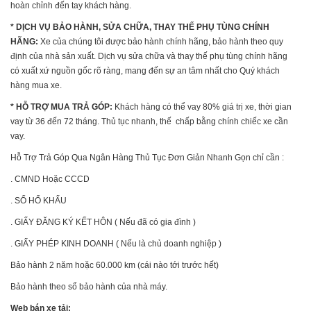
hoàn chỉnh đến tay khách hàng.
* DỊCH VỤ BẢO HÀNH, SỬA CHỮA, THAY THẾ PHỤ TÙNG CHÍNH
HÃNG:
Xe của chúng tôi được bảo hành chính hãng, bảo hành theo quy
định của nhà sản xuất. Dịch vụ sửa chữa và thay thế phụ tùng chính hãng
có xuất xứ nguồn gốc rõ ràng, mang đến sự an tâm nhất cho Quý khách
hàng mua xe.
* HỖ TRỢ MUA TRẢ GÓP:
Khách hàng có thể vay 80% giá trị xe, thời gian
vay từ 36 đến 72 tháng. Thủ tục nhanh, thế chấp bằng chính chiếc xe cần
vay.
Hỗ Trợ Trả Góp Qua Ngân Hàng Thủ Tục Đơn Giản Nhanh Gọn chỉ cần :
. CMND Hoặc CCCD
. SỔ HỔ KHẨU
. GIẤY ĐĂNG KÝ KẾT HÔN ( Nếu đã có gia đình )
. GIẤY PHÉP KINH DOANH ( Nếu là chủ doanh nghiệp )
Bảo hành 2 năm hoặc 60.000 km (cái nào tới trước hết)
Bảo hành theo sổ bảo hành của nhà máy.
Web bán xe tải: