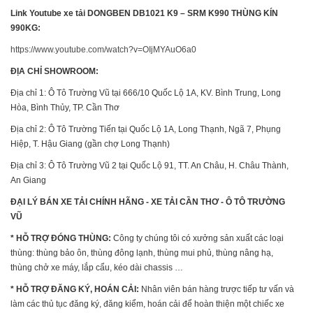
Link Youtube xe tải DONGBEN DB1021 K9 – SRM K990 THÙNG KÍN
990KG:
https://www.youtube.com/watch?v=OIjMYAuO6a0
ĐỊA CHỈ SHOWROOM:
Địa chỉ 1: Ô Tô Trường Vũ tại 666/10 Quốc Lộ 1A, KV. Bình Trung, Long
Hòa, Bình Thủy, TP. Cần Thơ
Địa chỉ 2: Ô Tô Trường Tiến tại Quốc Lộ 1A, Long Thạnh, Ngã 7, Phụng
Hiệp, T. Hậu Giang (gần chợ Long Thạnh)
Địa chỉ 3: Ô Tô Trường Vũ 2 tại Quốc Lộ 91, TT. An Châu, H. Châu Thành,
An Giang
ĐẠI LÝ BÁN XE TẢI CHÍNH HÃNG - XE TẢI CẦN THƠ - Ô TÔ TRƯỜNG
VŨ
* HỖ TRỢ ĐÓNG THÙNG:
Công ty chúng tôi có xưởng sản xuất các loại
thùng: thùng bảo ôn, thùng đông lạnh, thùng mui phủ, thùng nâng hạ,
thùng chở xe máy, lắp cẩu, kéo dài chassis …
* HỖ TRỢ ĐĂNG KÝ, HOÁN CẢI:
Nhân viên bán hàng trược tiếp tư vấn và
làm các thủ tục đăng ký, đăng kiểm, hoán cải để hoàn thiện một chiếc xe