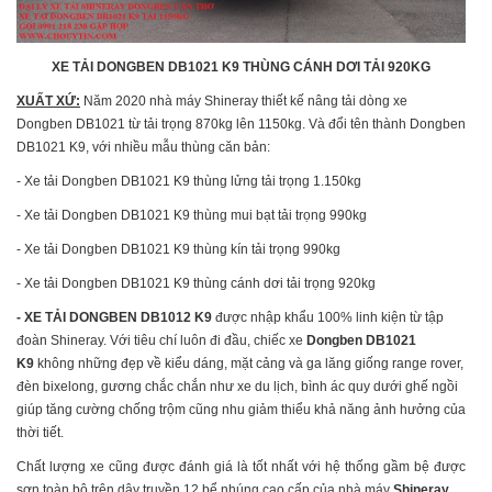
XE TẢI DONGBEN DB1021 K9 THÙNG CÁNH DƠI TẢI 920KG
XUẤT XỨ:
Năm 2020 nhà máy Shineray thiết kế nâng tải dòng xe
Dongben DB1021 từ tải trọng 870kg lên 1150kg. Và đổi tên thành Dongben
DB1021 K9, với nhiều mẫu thùng căn bản:
- Xe tải Dongben DB1021 K9 thùng lửng tải trọng 1.150kg
- Xe tải Dongben DB1021 K9 thùng mui bạt tải trọng 990kg
- Xe tải Dongben DB1021 K9 thùng kín tải trọng 990kg
- Xe tải Dongben DB1021 K9 thùng cánh dơi tải trọng 920kg
- XE TẢI DONGBEN DB1012 K9
được nhập khẩu 100% linh kiện từ tập
đoàn Shineray. Với tiêu chí luôn đi đầu, chiếc xe
Dongben DB1021
K9
không những đẹp về kiểu dáng, mặt cảng và ga lăng giống range rover,
đèn bixelong, gương chắc chắn như xe du lịch, bình ác quy dưới ghế ngồi
giúp tăng cường chống trộm cũng nhu giảm thiểu khả năng ảnh hưởng của
thời tiết.
Chất lượng xe cũng được đánh giá là tốt nhất với hệ thống gầm bệ được
sơn toàn bộ trên dây truyền 12 bể nhúng cao cấp của nhà máy
Shineray
.