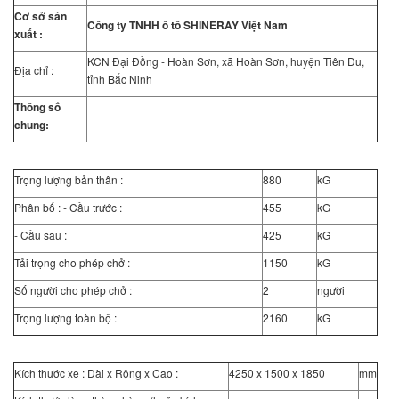
Cơ sở sản
Công ty TNHH ô tô SHINERAY Việt Nam
xuất :
KCN Đại Đồng - Hoàn Sơn, xã Hoàn Sơn, huyện Tiên Du,
Địa chỉ :
tỉnh Bắc Ninh
Thông số
chung:
Trọng lượng bản thân :
880
kG
Phân bố : - Cầu trước :
455
kG
- Cầu sau :
425
kG
Tải trọng cho phép chở :
1150
kG
Số người cho phép chở :
2
người
Trọng lượng toàn bộ :
2160
kG
Kích thước xe : Dài x Rộng x Cao :
4250 x 1500 x 1850
mm