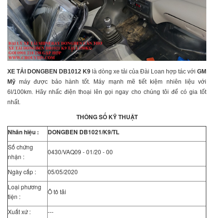
XE TẢI DONGBEN DB1012 K9
là dòng xe tải của Đài Loan hợp tác với
GM
Mỹ
máy được bảo hành tốt. Máy mạnh mẽ tiết kiệm nhiên liệu với
6l/100km. Hãy nhấc điện thoại lên gọi ngay cho chúng tôi để có gia tốt
nhất.
THÔNG SỐ KỸ THUẬT
Nhãn hiệu :
DONGBEN DB1021/K9/TL
Số chứng
0430/VAQ09 - 01/20 - 00
nhận :
Ngày cấp :
05/05/2020
Loại phương
Ô tô tải
tiện :
Xuất xứ :
---