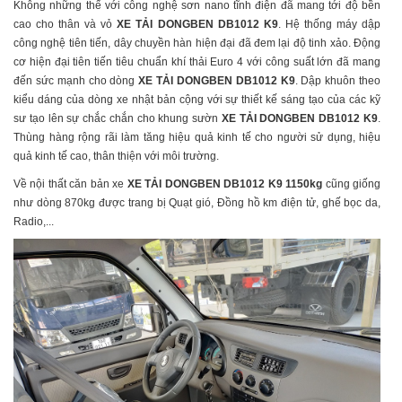
Không những thế với công nghệ sơn nano tĩnh điện đã mang tới độ bền
cao cho thân và vỏ
XE TẢI DONGBEN DB1012 K9
. Hệ thống máy dập
công nghệ tiên tiến, dây chuyền hàn hiện đại đã đem lại độ tinh xảo. Động
cơ hiện đại tiên tiến tiêu chuẩn khí thải Euro 4 với công suất lớn đã mang
đến sức mạnh cho dòng
XE TẢI DONGBEN DB1012 K9
. Dập khuôn theo
kiểu dáng của dòng xe nhật bản cộng với sự thiết kế sáng tạo của các kỹ
sư tạo lên sự chắc chắn cho khung sườn
XE TẢI DONGBEN DB1012 K9
.
Thùng hàng rộng rãi làm tăng hiệu quả kinh tế cho người sử dụng, hiệu
quả kinh tế cao, thân thiện với môi trường.
Về nội thất căn bản xe
XE TẢI DONGBEN DB1012 K9 1150kg
cũng giống
như dòng 870kg được trang bị Quạt gió, Đồng hồ km điện tử, ghế bọc da,
Radio,...