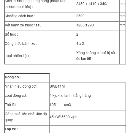
Kích thước lòng thùng hàng (hoặc kích
2450 x 1410 x 340/---
mm
thước bao xi téc) :
Khoảng cách trục :
2500
mm
Vết bánh xe trước / sau :
1285/1290
mm
Số trục :
2
Công thức bánh xe :
4 x 2
Xăng không chì có trị số
Loại nhiên liệu :
ốc tan 95
Động cơ :
Nhãn hiệu động cơ:
SWB11M
Loại động cơ:
4 kỳ, 4 xi lanh thẳng hàng
Thể tích :
1051 cm3
Công suất lớn nhất /tốc độ
45 kW/ 5600 v/ph
quay :
Lốp xe :