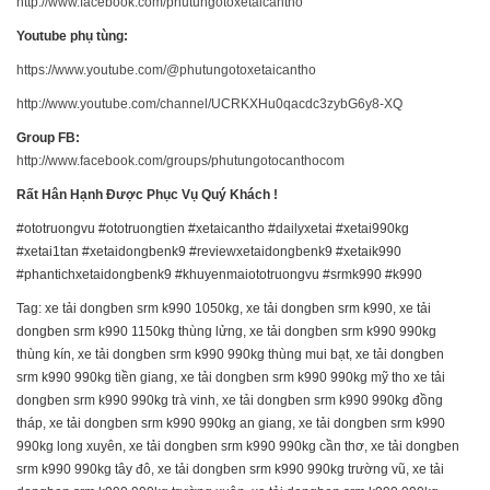
http://www.facebook.com/phutungotoxetaicantho
Youtube phụ tùng:
https://www.youtube.com/@phutungotoxetaicantho
http://www.youtube.com/channel/UCRKXHu0qacdc3zybG6y8-XQ
Group FB:
http://www.facebook.com/groups/phutungotocanthocom
Rất Hân Hạnh Được Phục Vụ Quý Khách !
#ototruongvu #ototruongtien #xetaicantho #dailyxetai #xetai990kg
#xetai1tan #xetaidongbenk9 #reviewxetaidongbenk9 #xetaik990
#phantichxetaidongbenk9 #khuyenmaiototruongvu #srmk990 #k990
Tag: xe tải dongben srm k990 1050kg, xe tải dongben srm k990, xe tải
dongben srm k990 1150kg thùng lửng, xe tải dongben srm k990 990kg
thùng kín, xe tải dongben srm k990 990kg thùng mui bạt, xe tải dongben
srm k990 990kg tiền giang, xe tải dongben srm k990 990kg mỹ tho xe tải
dongben srm k990 990kg trà vinh, xe tải dongben srm k990 990kg đồng
tháp, xe tải dongben srm k990 990kg an giang, xe tải dongben srm k990
990kg long xuyên, xe tải dongben srm k990 990kg cần thơ, xe tải dongben
srm k990 990kg tây đô, xe tải dongben srm k990 990kg trường vũ, xe tải