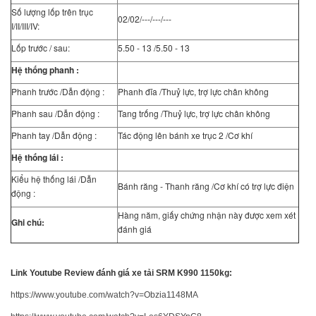
Số lượng lốp trên trục
02/02/---/---/---
I/II/III/IV:
Lốp trước / sau:
5.50 - 13 /5.50 - 13
Hệ thống phanh :
Phanh trước /Dẫn động :
Phanh đĩa /Thuỷ lực, trợ lực chân không
Phanh sau /Dẫn động :
Tang trống /Thuỷ lực, trợ lực chân không
Phanh tay /Dẫn động :
Tác động lên bánh xe trục 2 /Cơ khí
Hệ thống lái :
Kiểu hệ thống lái /Dẫn
Bánh răng - Thanh răng /Cơ khí có trợ lực điện
động :
Hàng năm, giấy chứng nhận này được xem xét
Ghi chú:
đánh giá
Link Youtube Review đánh giá xe tải SRM K990 1150kg:
https://www.youtube.com/watch?v=Obzia1148MA