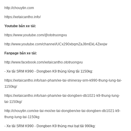
http://chouytin.com
https://xetaicantho.info/
Youtube bán xe tải:
https://www.youtube.com/@ototruongvu
http://www.youtube.com/channel/UCx290xbqmZaJ8mEkL4Zwxjw
Fanpage bán xe tải:
http://www.facebook.com/xetaicantho.ototruongvu
- Xe tải SRM K990 - Dongben K9 thùng lửng tải 1150kg:
https://xetaicantho.info/san-pham/xe-tai-shineray-srm-k990-thung-lung-tai-
1150kg/
https://xetaicantho.info/san-pham/xe-tai-dongben-db1021-k9-thung-lung-
tai-1150kg/
http://chouytin.com/xe-tai-moi/xe-tai-dongben/xe-tai-dongben-db1021-k9-
thung-lung-tai-1150kg
- Xe tải SRM K990 - Dongben K9 thùng mui bạt tải 990kg: