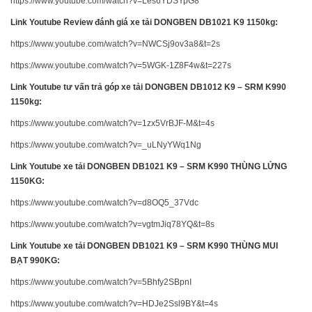
https://www.youtube.com/watch?v=Les6YDSYpG8
Link Youtube Review đánh giá xe tải DONGBEN DB1021 K9 1150kg:
https://www.youtube.com/watch?v=NWCSj9ov3a8&t=2s
https://www.youtube.com/watch?v=5WGK-1Z8F4w&t=227s
Link Youtube tư vấn trả góp xe tải DONGBEN DB1012 K9 – SRM K990
1150kg:
https://www.youtube.com/watch?v=1zx5VrBJF-M&t=4s
https://www.youtube.com/watch?v=_uLNyYWq1Ng
Link Youtube xe tải DONGBEN DB1021 K9 – SRM K990 THÙNG LỬNG
1150KG:
https://www.youtube.com/watch?v=d8OQ5_37Vdc
https://www.youtube.com/watch?v=vgtmJiq78YQ&t=8s
Link Youtube xe tải DONGBEN DB1021 K9 – SRM K990 THÙNG MUI
BẠT 990KG:
https://www.youtube.com/watch?v=5Bhfy2SBpnI
https://www.youtube.com/watch?v=HDJe2Ssl9BY&t=4s