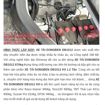
HÌNH THỨC LẮP RÁP:
XE TẢI DONGBEN DB1012
được sản xuất trên
dây chuyền hiện đại được nhập khẩu từ châu âu, và Công nghệ GM Mỹ.
Với công nghệ hiện đại Shineray đã cho ra đời dòng
XE TẢI DONGBEN
DB1012 870kg
thùng lửng chất lượng cao trên thị trường và bây giờ cho ra
thêm sản phẩm
XE TẢI DONGBEN DB1012 K9 1.2 Tấn
. Cùng với sự kết
hợp hài hòa giữa châu âu và châu á tạo ra phong cách riêng, đậm chất âu
á, chuyên chở hàng hóa trong địa hình giới hạn như nội thành,… dòng
XE
TẢI DONGBEN DB1012 K9
là đối thủ cạnh tranh nặng ký cho xe tải cùng
phân khúc như thaco towner 990kg, Tera100 990kg, TMT Thái Lan K01s
990kg, Suzuki Pro 810kg, DFSK 990kg,... và Dongben K9 là lựa chọn hầu
như là tốt nhất về giá và tải trọng để khách hàng sử dụng.