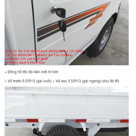
+ Đồng hồ tốc độ bản mới rõ hơn
+ Vỏ trước 5.5/R13 (gai xuôi) + Vỏ sau 5.5/R13 (gai ngang) chịu tải tốt.