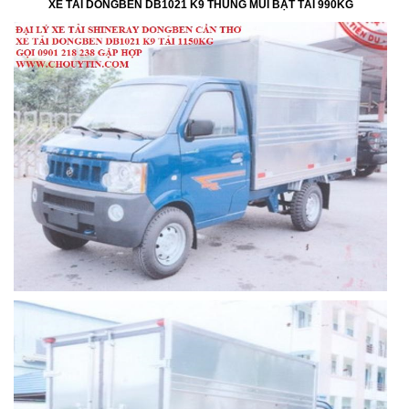
XE TẢI DONGBEN DB1021 K9 THÙNG MUI BẠT TẢI 990KG