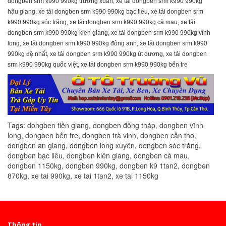
dongben srm k990 990kg trường xuân, xe tải dongben srm k990 990kg
hậu giang, xe tải dongben srm k990 990kg bạc liêu, xe tải dongben srm
k990 990kg sóc trăng, xe tải dongben srm k990 990kg cà mau, xe tải
dongben srm k990 990kg kiên giang, xe tải dongben srm k990 990kg vĩnh
long, xe tải dongben srm k990 990kg đông anh, xe tải dongben srm k990
990kg đệ nhất, xe tải dongben srm k990 990kg út dương, xe tải dongben
srm k990 990kg quốc việt, xe tải dongben srm k990 990kg bến tre
Tags:
dongben tiền giang
,
dongben đồng tháp
,
dongben vĩnh
long
,
dongben bến tre
,
dongben trà vinh
,
dongben cần thơ
,
dongben an giang
,
dongben long xuyên
,
dongben sóc trăng
,
dongben bạc liêu
,
dongben kiên giang
,
dongben cà mau
,
dongben 1150kg
,
dongben 990kg
,
dongben k9 1tan2
,
dongben
870kg
,
xe tai 990kg
,
xe tai 1tan2
,
xe tai 1150kg
Thông tin