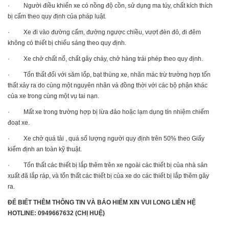
· Người điều khiển xe có nồng độ cồn, sử dụng ma túy, chất kích thích
bị cấm theo quy định của pháp luật.
· Xe đi vào đường cấm, đường ngược chiều, vượt đèn đỏ, đi đêm
không có thiết bị chiếu sáng theo quy định.
· Xe chở chất nổ, chất gây cháy, chở hàng trái phép theo quy định.
· Tổn thất đối với săm lốp, bạt thùng xe, nhãn mác trừ trường hợp tổn
thất xảy ra do cùng một nguyên nhân và đồng thời với các bộ phận khác
của xe trong cùng một vụ tai nạn.
· Mất xe trong trường hợp bị lừa đảo hoặc lạm dụng tín nhiệm chiếm
đoạt xe.
· Xe chở quá tải , quá số lượng người quy định trên 50% theo Giấy
kiểm định an toàn kỹ thuật.
· Tổn thất các thiết bị lắp thêm trên xe ngoài các thiết bị của nhà sản
xuất đã lắp ráp, và tổn thất các thiết bị của xe do các thiết bị lắp thêm gây
ra.
ĐỂ BIẾT THÊM THÔNG TIN VÀ BẢO HIỂM XIN VUI LONG LIÊN HỆ
HOTLINE: 0949667632 (CHỊ HUỆ)