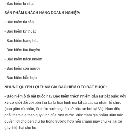
- Bảo hiểm tư nhân
SẢN PHẨM KHÁCH HÀNG DOANH NGHIỆP:
- Bảo hiểm tài sản
- Bảo hiểm kỹ thuật
- Bảo hiểm hàng hóa
- Bảo hiểm tàu thuyền
- Bảo hiểm trách nhiệm
- Bảo hiểm con người
- Bảo hiểm hỗn hợp
NHỮNG QUYỀN LỢI THAM GIA BẢO HIỂM Ô TÔ BẮT BUỘC:
- Bảo hiểm ô tô bắt buộc
hay
Bảo hiểm trách nhiệm dân sự bắt buộc với
xe cơ giới
đối với bên thứ ba là loại hình mà tất cả các cá nhân, tổ chức
(bao gồm cá nhân, tổ chức nước ngoài) sở hữu xe hơi tại Việt Nam đều
phải tham gia theo quy định của Nhà nước. Việc tham gia nhằm đảm bảo
quyền lợi cho bên thứ ba trong trường hợp nếu chẳng may chủ xe, lái xe
gây thiệt hại cho họ.