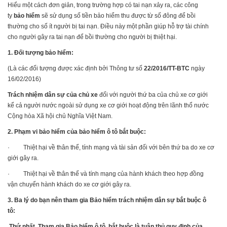
Hiểu một cách đơn giản, trong trường hợp có tai nạn xảy ra, các công
ty
bảo hiểm
sẽ sử dụng số tiền bảo hiểm thu được từ số đông để bồi
thường cho số ít người bị tai nạn. Điều này một phần giúp hỗ trợ tài chính
cho người gây ra tai nạn để bồi thường cho người bị thiệt hại.
1. Đối tượng bảo hiểm:
(Là các đối tượng được xác định bởi Thông tư số
22/2016/TT-BTC
ngày
16/02/2016)
Trách nhiệm dân sự của chủ xe
đối với người thứ ba của chủ xe cơ giới
kể cả người nước ngoài sử dụng xe cơ giới hoạt động trên lãnh thổ nước
Cộng hòa Xã hội chủ Nghĩa Việt Nam.
2. Phạm vi bảo hiểm của bảo hiểm ô tô bắt buộc:
· Thiệt hại về thân thể, tính mạng và tài sản đối với bên thứ ba do xe cơ
giới gây ra.
· Thiệt hại về thân thể và tính mạng của hành khách theo hợp đồng
vận chuyển hành khách do xe cơ giới gây ra.
3. Ba lý do bạn nên tham gia Bảo hiểm trách nhiệm dân sự bắt buộc ô
tô:
Thứ nhất, Tham gia Bảo hiểm ô tô bắt buộc là tuân thủ quy định của