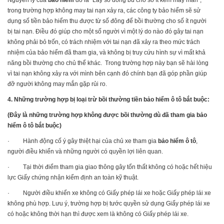
Nguyên lý của
bảo hiểm
đó là “Lấy số đông bù cho số ít kém may mắn”,
trong trường hợp không may tai nạn xảy ra, các công ty bảo hiểm sẽ sử
dụng số tiền bảo hiểm thu được từ số đông để bồi thường cho số ít người
bị tai nạn. Điều đó giúp cho một số người vì một lý do nào đó gây tai nạn
không phải bỏ trốn, có trách nhiệm với tai nạn đã xảy ra theo mức trách
nhiệm của bảo hiểm đã tham gia, và không bị truy cứu hình sự vì mất khả
năng bồi thường cho chủ thể khác. Trong trường hợp này bạn sẽ hài lòng
vì tai nạn không xảy ra với mình bên cạnh đó chính bạn đã góp phần giúp
đỡ người không may mắn gặp rủi ro.
4. Những
trường hợp bị loại trừ bồi thường tiền bảo hiểm ô tô bắt buộc:
(Đây là những trường hợp không được bồi thường dù đã tham gia bảo
hiểm ô tô bắt buộc)
· Hành động cố ý gây thiệt hại của chủ xe tham gia
bảo hiểm ô tô
,
người điều khiển và những người có quyền lợi liên quan.
· Tại thời điểm tham gia giao thông gây tổn thất không có hoặc hết hiệu
lực Giấy chứng nhận kiểm định an toàn kỹ thuật.
· Người điều khiển xe không có Giấy phép lái xe hoặc Giấy phép lái xe
không phù hợp. Lưu ý, trường hợp bị tước quyền sử dụng Giấy phép lái xe
có hoặc không thời hạn thì được xem là không có Giấy phép lái xe.