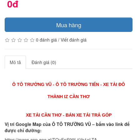
0đ
Mua hàng
0 đánh giá
/
Viết đánh giá
Mô tả
Đánh giá (0)
Ô TÔ TRƯỜNG VŨ - Ô TÔ TRƯỜNG TIẾN - XE TẢI ĐÔ
THÀNH IZ CẦN THƠ
XE TẢI CẦN THƠ - BÁN XE TẢI TRẢ GÓP
Vị trí Google Map của Ô TÔ TRƯỜNG VŨ – bấm vào link để
được chỉ đường:
https://maps.app.goo.gl/TQuFpS99L1Ve1eLTA