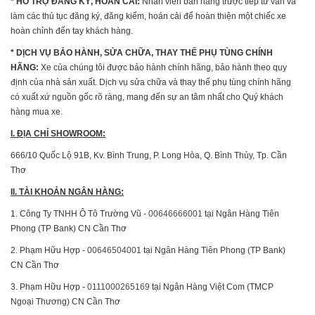
* HỖ TRỢ ĐĂNG KÝ, HOÁN CẢI:
Nhân viên bán hàng trược tiếp tư vấn và
làm các thủ tục đăng ký, đăng kiểm, hoán cải để hoàn thiện một chiếc xe
hoàn chỉnh đến tay khách hàng.
* DỊCH VỤ BẢO HÀNH, SỬA CHỮA, THAY THẾ PHỤ TÙNG CHÍNH
HÃNG:
Xe của chúng tôi được bảo hành chính hãng, bảo hành theo quy
định của nhà sản xuất. Dịch vụ sửa chữa và thay thế phụ tùng chính hãng
có xuất xứ nguồn gốc rõ ràng, mang đến sự an tâm nhất cho Quý khách
hàng mua xe.
I. ĐỊA CHỈ SHOWROOM:
666/10 Quốc Lộ 91B, Kv. Bình Trung, P. Long Hòa, Q. Bình Thủy, Tp. Cần
Thơ
II. TÀI KHOẢN NGÂN HÀNG:
1. Công Ty TNHH Ô Tô Trường Vũ -
00646666001
tại Ngân Hàng Tiên
Phong (TP Bank) CN Cần Thơ
2. Phạm Hữu Hợp -
00646504001
tại Ngân Hàng Tiên Phong (TP Bank)
CN Cần Thơ
3. Phạm Hữu Hợp -
0111000265169
tại Ngân Hàng Việt Com (TMCP
Ngoại Thương) CN Cần Thơ