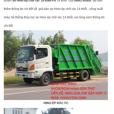
phẩm
xe Hino ép chở rác 14 khối
FG
14 khối của
HINO
motor
, để biết
thêm thông tin chi tiết về giá bán xe Hino ép chở rác 14 khối , công suất
máy, hệ thống thủy lực xe Hino ép chở rác 14 khối, vui lòng xem thông tin
chi tiết.
HINO ÉP RÁC FC