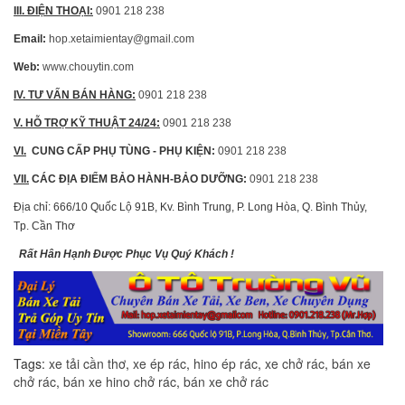
III. ĐIỆN THOẠI:
0901 218 238
Email:
hop.xetaimientay@gmail.com
Web:
www.chouytin.com
IV. TƯ VẤN BÁN HÀNG:
0901 218 238
V. HỖ TRỢ KỸ THUẬT 24/24:
0901 218 238
VI.
CUNG CẤP PHỤ TÙNG
-
PHỤ KIỆN
:
0901 218 238
VII.
CÁC ĐỊA ĐIỂM BẢO HÀNH-BẢO DƯỠNG:
0901 218 238
Địa chỉ: 666/10 Quốc Lộ 91B, Kv. Bình Trung, P. Long Hòa, Q. Bình Thủy,
Tp. Cần Thơ
Rất Hân Hạnh Được Phục Vụ Quý Khách !
Tags:
xe tải cần thơ
,
xe ép rác
,
hino ép rác
,
xe chở rác
,
bán xe
chở rác
,
bán xe hino chở rác
,
bán xe chở rác