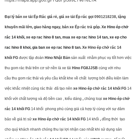
Đại lý bán xe tải Ép Rác giá rẻ, giá xe tải Ép rác gọi
0901218238
, tặng
khuyến mãi lớn, giao hàng ngay, bán xe Ép rác trả góp. X
e Hino ép chở
rác 14 khối, xe ep rac hino 8 tan, mua xe ep rac hino 14 tan, xe ep cho
rac hino 8 khoi, gia ban xe ep rac hino 8 tan.
Xe Hino ép chở rác 14
khối
FG
được tập đoàn
Hino Nhật Bản
sản xuất nhằm phục vụ tốt hơn việc
thu gom rác thải
trên cơ sở nền là xe tải
Hino
FG8JJSB
cùng với nhu
cầu thu gom rác thải và yêu cầu khắt khe về chất lượng bởi điều kiện làm
việc khắc nhiệt cùng rác thải đã tạo nên
xe Hino ép chở rác 14 khối
FG
14
khối với chất lượng và độ bền cao , kiểu dáng
,
chủng
loại
xe Hino ép chở
rác 14 khối
FG
14 khối phong phú cùng giá cả hợp lý cùng
với sự đảm
bảo về giá trị sử
xe Hino ép chở rác 14 khối
FG
14 khối
,
đồng thời tạo
cho quý khách nhanh chóng thu lại
lợi nhận
cao nhất khi sử dụng sản