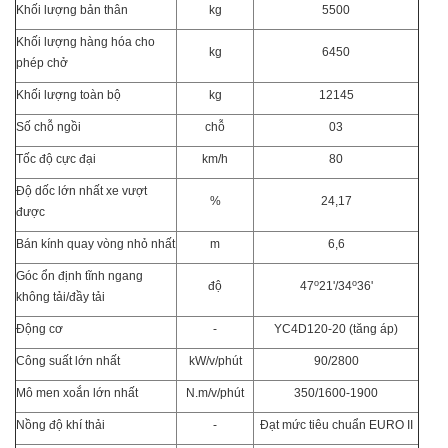
Khối lượng bản thân
kg
5500
Khối lượng hàng hóa cho
kg
6450
phép chở
Khối lượng toàn bộ
kg
12145
Số chỗ ngồi
chỗ
03
Tốc độ cực đại
km/h
80
Độ dốc lớn nhất xe vượt
%
24,17
được
Bán kính quay vòng nhỏ nhất
m
6,6
Góc ổn định tĩnh ngang
o
o
độ
47
21'/34
36'
không tải/đầy tải
Động cơ
-
YC4D120-20 (tăng áp)
Công suất lớn nhất
kW/v/phút
90/2800
Mô men xoắn lớn nhất
N.m/v/phút
350/1600-1900
Nồng độ khí thải
-
Đạt mức tiêu chuẩn EURO II