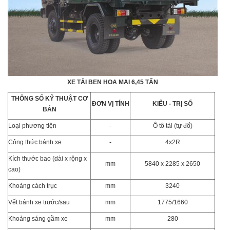
XE TẢI BEN HOA MAI 6,45 TẤN
THÔNG SỐ KỸ THUẬT CƠ
ĐƠN VỊ TÍNH
KIỂU - TRỊ SỐ
BẢN
Loại phương tiện
-
Ô tô tải (tự đổ)
Công thức bánh xe
-
4x2R
Kích thước bao (dài x rộng x
mm
5840 x 2285 x 2650
cao)
Khoảng cách trục
mm
3240
Vết bánh xe trước/sau
mm
1775/1660
Khoảng sáng gầm xe
mm
280