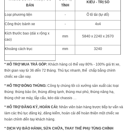
KIỂU - TRỊ SỐ
BẢN
TÍNH
Loại phương tiện
-
Ô tô tải (tự đổ)
Công thức bánh xe
-
4x4
Kích thước bao (dài x rộng x
mm
5840 x 2240 x 2670
cao)
Khoảng cách trục
mm
3240
* HỖ TRỢ MUA TRẢ GÓP:
Khách hàng có thể vay 80% - 100% giá trị xe,
thời gian vay từ 36 đến 72 tháng. Thủ tục nhanh, thế chấp bằng chính
chiếc xe cần vay.
* HỖ TRỢ ĐÓNG THÙNG:
Công ty chúng tôi có xưởng sản xuất các loại
thùng: thùng bảo ôn, thùng đông lạnh, thùng mui phủ, thùng nâng hạ,
thùng chở xe máy, lắp cẩu, kéo dài chassis …
* HỖ TRỢ ĐĂNG KÝ, HOÁN CẢI:
Nhân viên bán hàng trược tiếp tư vấn và
làm các thủ tục đăng ký, đăng kiểm, hoán cải để hoàn thiện một chiếc xe
hoàn chỉnh đến tay khách hàng.
* DỊCH VỤ BẢO HÀNH, SỬA CHỮA, THAY THẾ PHỤ TÙNG CHÍNH