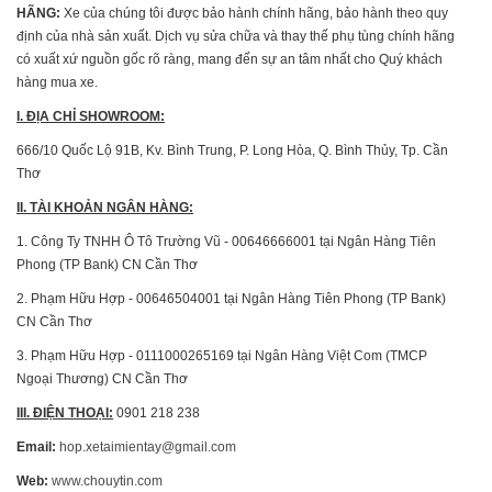
HÃNG:
Xe của chúng tôi được bảo hành chính hãng, bảo hành theo quy
định của nhà sản xuất. Dịch vụ sửa chữa và thay thế phụ tùng chính hãng
có xuất xứ nguồn gốc rõ ràng, mang đến sự an tâm nhất cho Quý khách
hàng mua xe.
I. ĐỊA CHỈ SHOWROOM:
666/10 Quốc Lộ 91B, Kv. Bình Trung, P. Long Hòa, Q. Bình Thủy, Tp. Cần
Thơ
II. TÀI KHOẢN NGÂN HÀNG:
1. Công Ty TNHH Ô Tô Trường Vũ - 00646666001 tại Ngân Hàng Tiên
Phong (TP Bank) CN Cần Thơ
2. Phạm Hữu Hợp - 00646504001 tại Ngân Hàng Tiên Phong (TP Bank)
CN Cần Thơ
3. Phạm Hữu Hợp - 0111000265169 tại Ngân Hàng Việt Com (TMCP
Ngoại Thương) CN Cần Thơ
III. ĐIỆN THOẠI
:
0901 218 238
Email:
hop.xetaimientay@gmail.com
Web:
www.chouytin.com