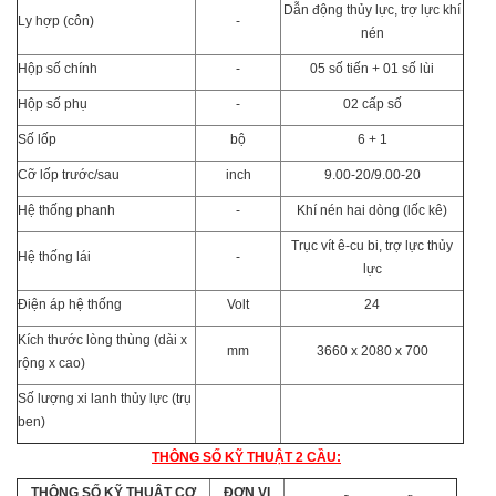
Dẫn động thủy lực, trợ lực khí
Ly hợp (côn)
-
nén
Hộp số chính
-
05 số tiến + 01 số lùi
Hộp số phụ
-
02 cấp số
Số lốp
bộ
6 + 1
Cỡ lốp trước/sau
inch
9.00-20/9.00-20
Hệ thống phanh
-
Khí nén hai dòng (lốc kê)
Trục vít ê-cu bi, trợ lực thủy
Hệ thống lái
-
lực
Điện áp hệ thống
Volt
24
Kích thước lòng thùng (dài x
mm
3660 x 2080 x 700
rộng x cao)
Số lượng xi lanh thủy lực (trụ
ben)
THÔNG SỐ KỸ THUẬT 2 CẦU:
THÔNG SỐ KỸ THUẬT CƠ
ĐƠN VỊ