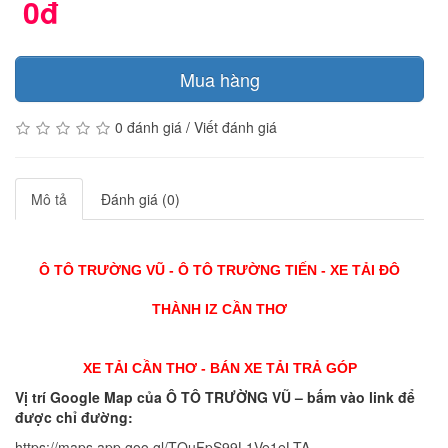
0đ
Mua hàng
0 đánh giá
/
Viết đánh giá
Mô tả
Đánh giá (0)
Ô TÔ TRƯỜNG VŨ - Ô TÔ TRƯỜNG TIẾN - XE TẢI ĐÔ
THÀNH IZ CẦN THƠ
XE TẢI CẦN THƠ - BÁN XE TẢI TRẢ GÓP
Vị trí Google Map của Ô TÔ TRƯỜNG VŨ – bấm vào link để
được chỉ đường:
https://maps.app.goo.gl/TQuFpS99L1Ve1eLTA