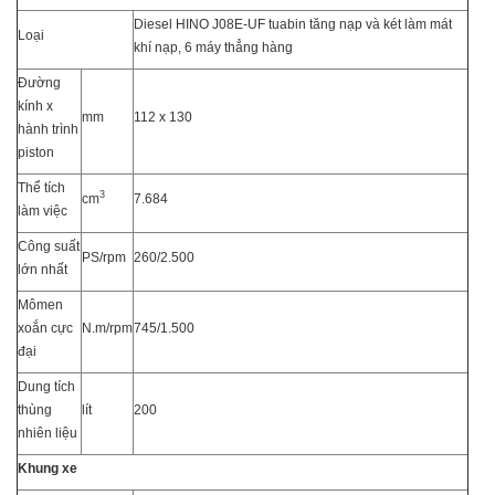
Diesel HINO J08E-UF tuabin tăng nạp và két làm mát
Loại
khí nạp, 6 máy thẳng hàng
Đường
kính x
mm
112 x 130
hành trình
piston
Thể tích
3
cm
7.684
làm việc
Công suất
PS/rpm
260/2.500
lớn nhất
Mômen
xoắn cực
N.m/rpm
745/1.500
đại
Dung tích
thùng
lít
200
nhiên liệu
Khung xe