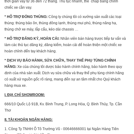
thời gian vay từ 36 đến 72 tháng. Thủ tục nhanh, thế chấp bằng chính
chiếc xe cần vay.
* HỖ TRỢ ĐÓNG THÙNG:
Công ty chúng tôi có xưởng sản xuất các loại
thùng: thùng bảo ôn, thùng đông lạnh, thùng mui phủ, thùng nâng hạ,
thùng chở xe máy, lắp cẩu, kéo dài chassis …
* HỖ TRỢ ĐĂNG KÝ, HOÁN CẢI:
Nhân viên bán hàng trược tiếp tư vấn và
làm các thủ tục đăng ký, đăng kiểm, hoán cải để hoàn thiện một chiếc xe
hoàn chỉnh đến tay khách hàng.
* DỊCH VỤ BẢO HÀNH, SỬA CHỮA, THAY THẾ PHỤ TÙNG CHÍNH
HÃNG:
Xe của chúng tôi được bảo hành chính hãng, bảo hành theo quy
định của nhà sản xuất. Dịch vụ sửa chữa và thay thế phụ tùng chính hãng
có xuất xứ nguồn gốc rõ ràng, mang đến sự an tâm nhất cho Quý khách
hàng mua xe.
I. ĐỊA CHỈ SHOWROOM:
666/10 Quốc Lộ 91B, Kv. Bình Trung, P. Long Hòa, Q. Bình Thủy, Tp. Cần
Thơ
II. TÀI KHOẢN NGÂN HÀNG:
1. Công Ty TNHH Ô Tô Trường Vũ - 00646666001 tại Ngân Hàng Tiên