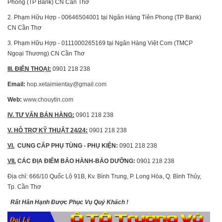
Phong (TP Bank) CN Cần Thơ
2. Phạm Hữu Hợp - 00646504001 tại Ngân Hàng Tiên Phong (TP Bank)
CN Cần Thơ
3. Phạm Hữu Hợp - 0111000265169 tại Ngân Hàng Việt Com (TMCP
Ngoại Thương) CN Cần Thơ
III. ĐIỆN THOẠI
:
0901 218 238
Email:
hop.xetaimientay@gmail.com
Web:
www.chouytin.com
IV. TƯ VẤN BÁN HÀNG
:
0901 218 238
V. HỖ TRỢ KỸ THUẬT 24/24
:
0901 218 238
VI.
CUNG CẤP PHỤ TÙNG
-
PHỤ KIỆN
:
0901 218 238
VII.
CÁC ĐỊA ĐIỂM BẢO HÀNH-BẢO DƯỠNG:
0901 218 238
Địa chỉ: 666/10 Quốc Lộ 91B, Kv. Bình Trung, P. Long Hòa, Q. Bình Thủy,
Tp. Cần Thơ
Rất Hân Hạnh Được Phục Vụ Quý Khách !