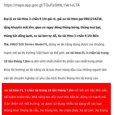
https://maps.app.goo.gl/TQuFpS99L1Ve1eLTA
Đại lý xe tải Hino 3 chân fl 15t giá rẻ, giá xe tải Hino gọi 0901218238,
tặng khuyến mãi lớn, giao xe ngay đóng thùng bửng, thùng mui bạt,
thùng kín đông lạnh, xe tải ben tự đổ, Xe tải Hino 3 chân fl 15t Bến
Tre.
HINO 500 Series Model FL
dòng xe tải nặng đang được ưa chuộng
mạnh mẽ tại thị trường Việt Nam và thế giới.
xe tải hino
FL 3 chân tải trọng
16 tấn thùng 7,8m
ra đời sớm nhất chiếm thị phần cao nhất trong phân
khúc thị trường xe tải nặng và là lựa chọn hàng đầu của những người làm
vận tải chuyên nghiệp có yêu cầu kích thước thùng lớn tải trọng cao.
xe tải hino
FL 3 chân tải trọng 16 tấn thùng 7,8m
nổi trội với đặc tính siêu
tiết kiệm nhiên liệu, khả năng leo dốc vượt trội, bền bỉ, động cơ mạnh mẽ
thân thiện với môi trường, xe được sử dụng nhiều đa dạng về các loại
thùng như:Thùng tải cẩu, Xe thùng kín, Xe chửa cháy, Xe tải ben, Xe thùng