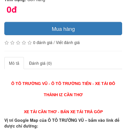
0đ
Mua hàng
0 đánh giá
/
Viết đánh giá
Mô tả
Đánh giá (0)
Ô TÔ TRƯỜNG VŨ - Ô TÔ TRƯỜNG TIẾN - XE TẢI ĐÔ
THÀNH IZ CẦN THƠ
XE TẢI CẦN THƠ - BÁN XE TẢI TRẢ GÓP
Vị trí Google Map của Ô TÔ TRƯỜNG VŨ – bấm vào link để
được chỉ đường: