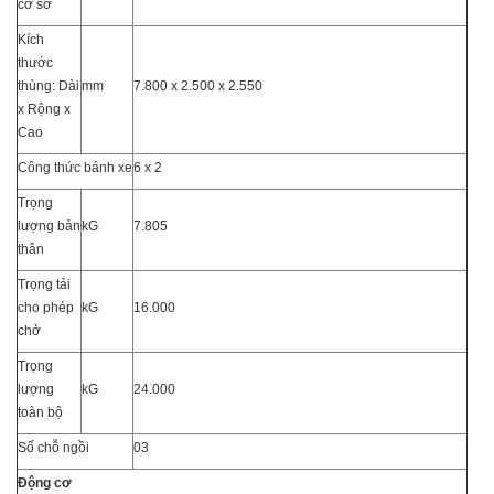
cơ sở
Kích
thước
thùng: Dài
mm
7.800 x 2.500 x 2.550
x Rộng x
Cao
Công thức bánh xe
6 x 2
Trọng
lượng bản
kG
7.805
thân
Trọng tải
cho phép
kG
16.000
chở
Trọng
lượng
kG
24.000
toàn bộ
Số chỗ ngồi
03
Động cơ