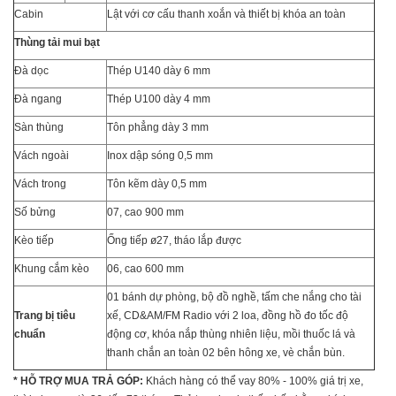
Cabin
Lật với cơ cấu thanh xoắn và thiết bị khóa an toàn
Thùng tải mui bạt
Đà dọc
Thép U140 dày 6 mm
Đà ngang
Thép U100 dày 4 mm
Sàn thùng
Tôn phẳng dày 3 mm
Vách ngoài
Inox dập sóng 0,5 mm
Vách trong
Tôn kẽm dày 0,5 mm
Số bửng
07, cao 900 mm
Kèo tiếp
Ống tiếp ø27, tháo lắp được
Khung cắm kèo
06, cao 600 mm
01 bánh dự phòng, bộ đồ nghề, tấm che nắng cho tài
Trang bị tiêu
xế, CD&AM/FM Radio với 2 loa, đồng hồ đo tốc độ
chuẩn
động cơ, khóa nắp thùng nhiên liệu, mồi thuốc lá và
thanh chắn an toàn 02 bên hông xe, vè chắn bùn.
* HỖ TRỢ MUA TRẢ GÓP:
Khách hàng có thể vay 80% - 100% giá trị xe,