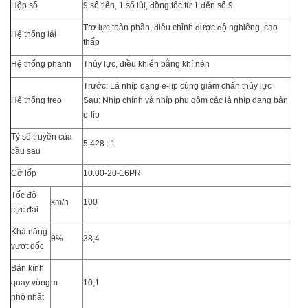
Hộp số
9 số tiến, 1 số lùi, đồng tốc từ 1 đến số 9
Trợ lực toàn phần, điều chỉnh được độ nghiêng, cao
Hệ thống lái
thấp
Hệ thống phanh
Thủy lực, điều khiển bằng khí nén
Trước: Lá nhíp dạng e-lip cùng giảm chấn thủy lực
Hệ thống treo
Sau: Nhíp chính và nhíp phụ gồm các lá nhíp dạng bán
e-lip
Tỷ số truyền của
5,428 : 1
cầu sau
Cỡ lốp
10.00-20-16PR
Tốc độ
km/h
100
cực đại
Khả năng
θ%
38,4
vượt dốc
Bán kính
quay vòng
m
10,1
nhỏ nhất