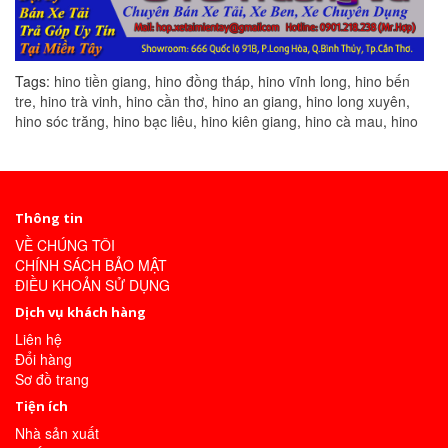
Tags:
hino tiền giang
,
hino đồng tháp
,
hino vĩnh long
,
hino bến
tre
,
hino trà vinh
,
hino cần thơ
,
hino an giang
,
hino long xuyên
,
hino sóc trăng
,
hino bạc liêu
,
hino kiên giang
,
hino cà mau
,
hino
Thông tin
VỀ CHÚNG TÔI
CHÍNH SÁCH BẢO MẬT
ĐIỀU KHOẢN SỬ DỤNG
Dịch vụ khách hàng
Liên hệ
Đổi hàng
Sơ đồ trang
Tiện ích
Nhà sản xuất