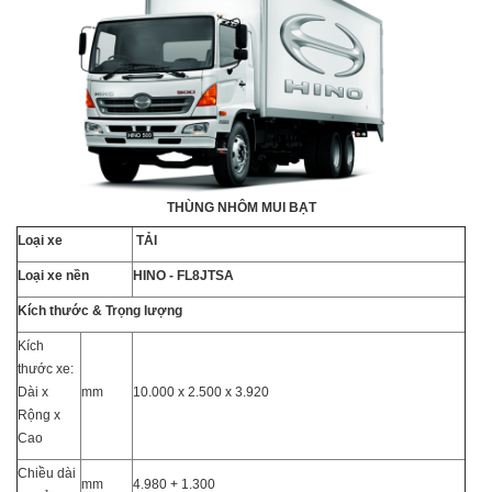
THÙNG NHÔM MUI BẠT
Loại xe
TẢI
Loại xe nền
HINO - FL8JTSA
Kích thước & Trọng lượng
Kích
thước xe:
Dài x
mm
10.000 x 2.500 x 3.920
Rộng x
Cao
Chiều dài
mm
4.980 + 1.300