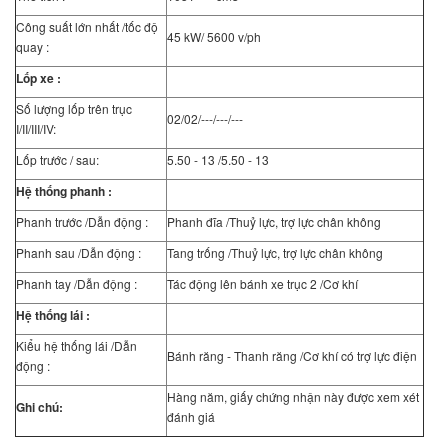
Công suất lớn nhất /tốc độ
45 kW/ 5600 v/ph
quay :
Lốp xe :
Số lượng lốp trên trục
02/02/---/---/---
I/II/III/IV:
Lốp trước / sau:
5.50 - 13 /5.50 - 13
Hệ thống phanh :
Phanh trước /Dẫn động :
Phanh đĩa /Thuỷ lực, trợ lực chân không
Phanh sau /Dẫn động :
Tang trống /Thuỷ lực, trợ lực chân không
Phanh tay /Dẫn động :
Tác động lên bánh xe trục 2 /Cơ khí
Hệ thống lái :
Kiểu hệ thống lái /Dẫn
Bánh răng - Thanh răng /Cơ khí có trợ lực điện
động :
Hàng năm, giấy chứng nhận này được xem xét
Ghi chú:
đánh giá