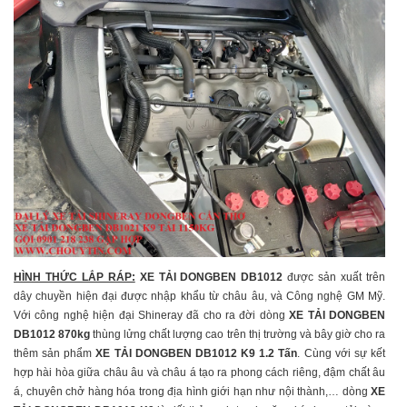
HÌNH THỨC LẮP RÁP:
XE TẢI DONGBEN DB1012
được sản xuất trên
dây chuyền hiện đại được nhập khẩu từ châu âu, và Công nghệ GM Mỹ.
Với công nghệ hiện đại Shineray đã cho ra đời dòng
XE TẢI DONGBEN
DB1012 870kg
thùng lửng chất lượng cao trên thị trường và bây giờ cho ra
thêm sản phẩm
XE TẢI DONGBEN DB1012 K9 1.2 Tấn
. Cùng với sự kết
hợp hài hòa giữa châu âu và châu á tạo ra phong cách riêng, đậm chất âu
á, chuyên chở hàng hóa trong địa hình giới hạn như nội thành,… dòng
XE