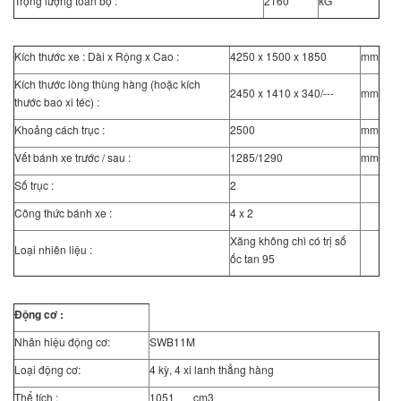
Trọng lượng toàn bộ :
2160
kG
Kích thước xe : Dài x Rộng x Cao :
4250 x 1500 x 1850
mm
Kích thước lòng thùng hàng (hoặc kích
2450 x 1410 x 340/---
mm
thước bao xi téc) :
Khoảng cách trục :
2500
mm
Vết bánh xe trước / sau :
1285/1290
mm
Số trục :
2
Công thức bánh xe :
4 x 2
Xăng không chì có trị số
Loại nhiên liệu :
ốc tan 95
Động cơ :
Nhãn hiệu động cơ:
SWB11M
Loại động cơ:
4 kỳ, 4 xi lanh thẳng hàng
Thể tích :
1051 cm3