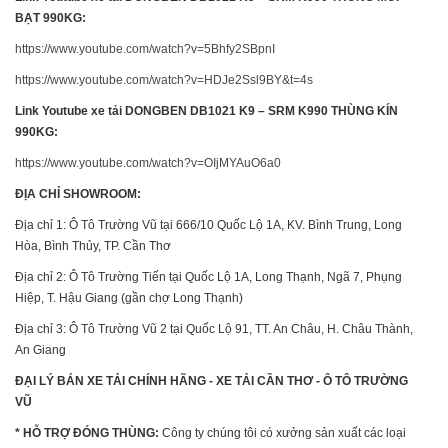
BẠT 990KG:
https://www.youtube.com/watch?v=5Bhfy2SBpnI
https://www.youtube.com/watch?v=HDJe2Ssl9BY&t=4s
Link Youtube xe tải DONGBEN DB1021 K9 – SRM K990 THÙNG KÍN
990KG:
https://www.youtube.com/watch?v=OIjMYAuO6a0
ĐỊA CHỈ SHOWROOM:
Địa chỉ 1: Ô Tô Trường Vũ tại 666/10 Quốc Lộ 1A, KV. Bình Trung, Long
Hòa, Bình Thủy, TP. Cần Thơ
Địa chỉ 2: Ô Tô Trường Tiến tại Quốc Lộ 1A, Long Thạnh, Ngã 7, Phụng
Hiệp, T. Hậu Giang (gần chợ Long Thạnh)
Địa chỉ 3: Ô Tô Trường Vũ 2 tại Quốc Lộ 91, TT. An Châu, H. Châu Thành,
An Giang
ĐẠI LÝ BÁN XE TẢI CHÍNH HÃNG - XE TẢI CẦN THƠ - Ô TÔ TRƯỜNG
VŨ
* HỖ TRỢ ĐÓNG THÙNG:
Công ty chúng tôi có xưởng sản xuất các loại