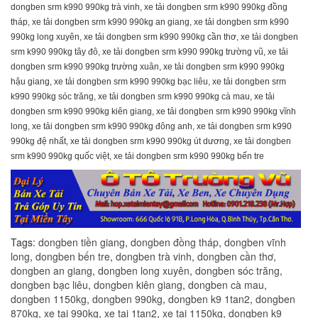
dongben srm k990 990kg trà vinh, xe tải dongben srm k990 990kg đồng
tháp, xe tải dongben srm k990 990kg an giang, xe tải dongben srm k990
990kg long xuyên, xe tải dongben srm k990 990kg cần thơ, xe tải dongben
srm k990 990kg tây đô, xe tải dongben srm k990 990kg trường vũ, xe tải
dongben srm k990 990kg trường xuân, xe tải dongben srm k990 990kg
hậu giang, xe tải dongben srm k990 990kg bạc liêu, xe tải dongben srm
k990 990kg sóc trăng, xe tải dongben srm k990 990kg cà mau, xe tải
dongben srm k990 990kg kiên giang, xe tải dongben srm k990 990kg vĩnh
long, xe tải dongben srm k990 990kg đông anh, xe tải dongben srm k990
990kg đệ nhất, xe tải dongben srm k990 990kg út dương, xe tải dongben
srm k990 990kg quốc việt, xe tải dongben srm k990 990kg bến tre
Tags:
dongben tiền giang
,
dongben đồng tháp
,
dongben vĩnh
long
,
dongben bến tre
,
dongben trà vinh
,
dongben cần thơ
,
dongben an giang
,
dongben long xuyên
,
dongben sóc trăng
,
dongben bạc liêu
,
dongben kiên giang
,
dongben cà mau
,
dongben 1150kg
,
dongben 990kg
,
dongben k9 1tan2
,
dongben
870kg
,
xe tai 990kg
,
xe tai 1tan2
,
xe tai 1150kg
,
dongben k9