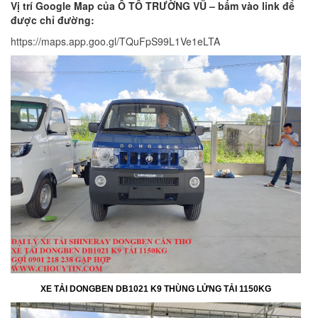
Vị trí Google Map của Ô TÔ TRƯỜNG VŨ – bấm vào link để
được chỉ đường:
https://maps.app.goo.gl/TQuFpS99L1Ve1eLTA
XE TẢI DONGBEN DB1021 K9 THÙNG LỬNG TẢI 1150KG