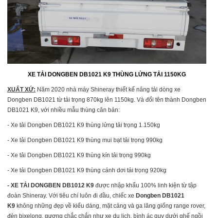
XE TẢI DONGBEN DB1021 K9 THÙNG LỬNG TẢI 1150KG
XUẤT XỨ:
Năm 2020 nhà máy Shineray thiết kế nâng tải dòng xe
Dongben DB1021 từ tải trọng 870kg lên 1150kg. Và đổi tên thành Dongben
DB1021 K9, với nhiều mẫu thùng căn bản:
- Xe tải Dongben DB1021 K9 thùng lửng tải trọng 1.150kg
- Xe tải Dongben DB1021 K9 thùng mui bạt tải trọng 990kg
- Xe tải Dongben DB1021 K9 thùng kín tải trọng 990kg
- Xe tải Dongben DB1021 K9 thùng cánh dơi tải trọng 920kg
- XE TẢI DONGBEN DB1012 K9
được nhập khẩu 100% linh kiện từ tập
đoàn Shineray. Với tiêu chí luôn đi đầu, chiếc xe
Dongben DB1021
K9
không những đẹp về kiểu dáng, mặt cảng và ga lăng giống range rover,
đèn bixelong, gương chắc chắn như xe du lịch, bình ác quy dưới ghế ngồi