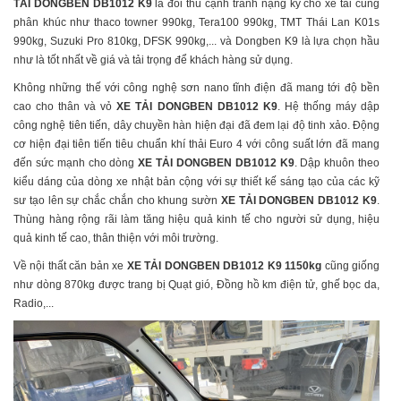
TẢI DONGBEN DB1012 K9
là đối thủ cạnh tranh nặng ký cho xe tải cùng
phân khúc như thaco towner 990kg, Tera100 990kg, TMT Thái Lan K01s
990kg, Suzuki Pro 810kg, DFSK 990kg,... và Dongben K9 là lựa chọn hầu
như là tốt nhất về giá và tải trọng để khách hàng sử dụng.
Không những thế với công nghệ sơn nano tĩnh điện đã mang tới độ bền
cao cho thân và vỏ
XE TẢI DONGBEN DB1012 K9
. Hệ thống máy dập
công nghệ tiên tiến, dây chuyền hàn hiện đại đã đem lại độ tinh xảo. Động
cơ hiện đại tiên tiến tiêu chuẩn khí thải Euro 4 với công suất lớn đã mang
đến sức mạnh cho dòng
XE TẢI DONGBEN DB1012 K9
. Dập khuôn theo
kiểu dáng của dòng xe nhật bản cộng với sự thiết kế sáng tạo của các kỹ
sư tạo lên sự chắc chắn cho khung sườn
XE TẢI DONGBEN DB1012 K9
.
Thùng hàng rộng rãi làm tăng hiệu quả kinh tế cho người sử dụng, hiệu
quả kinh tế cao, thân thiện với môi trường.
Về nội thất căn bản xe
XE TẢI DONGBEN DB1012 K9 1150kg
cũng giống
như dòng 870kg được trang bị Quạt gió, Đồng hồ km điện tử, ghế bọc da,
Radio,...