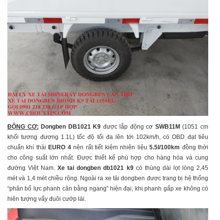
ĐỘNG CƠ:
Dongben DB1021 K9
được lắp động cơ
SWB11M
(1051 cm
khối tương đương 1.1L) tốc độ tối đa lên tới 102km/h, có OBD đạt tiêu
chuẩn khí thải
EURO 4
nên rất tiết kiệm nhiên liệu
5.5l/100km
đồng thời
cho công suất lớn nhất. Được thiết kế phù hợp cho hàng hóa và cung
đường Việt Nam.
Xe tai dongben db1021 k9
có thùng dài lọt lòng 2,45
mét và 1,4 mét chiều rộng. Ngoài ra xe tải dongben được trang bị hệ thống
“phân bổ lực phanh cân bằng ngang” hiện đại, khi phanh gấp xe không có
hiên tượng vẩy đuôi cướp lái.