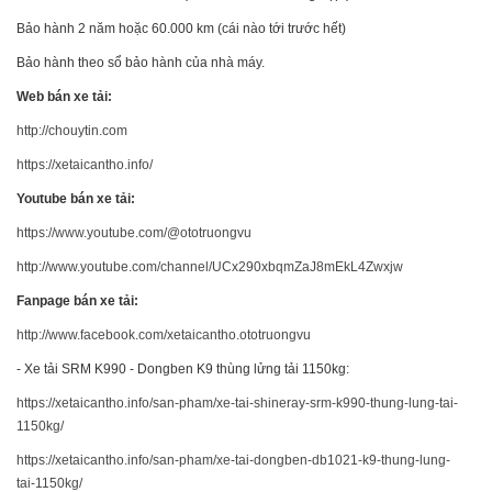
Bảo hành 2 năm hoặc 60.000 km (cái nào tới trước hết)
Bảo hành theo sổ bảo hành của nhà máy.
Web bán xe tải:
http://chouytin.com
https://xetaicantho.info/
Youtube bán xe tải:
https://www.youtube.com/@ototruongvu
http://www.youtube.com/channel/UCx290xbqmZaJ8mEkL4Zwxjw
Fanpage bán xe tải:
http://www.facebook.com/xetaicantho.ototruongvu
- Xe tải SRM K990 - Dongben K9 thùng lửng tải 1150kg:
https://xetaicantho.info/san-pham/xe-tai-shineray-srm-k990-thung-lung-tai-
1150kg/
https://xetaicantho.info/san-pham/xe-tai-dongben-db1021-k9-thung-lung-
tai-1150kg/