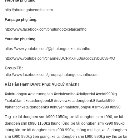
Website phụ tùng:
http://phutungotocantho.com
Fanpage phụ tùng:
http://www.facebook.com/phutungotoxetaicantho
Youtube phụ tùng:
https://www.youtube.com/@phutungotoxetaicantho
http://www.youtube.com/channel/UCRKXHu0qacdc3zybG6y8-XQ
Group FB:
http://www.facebook.com/groups/phutungotocanthocom
Rất Hân Hạnh Được Phục Vụ Quý Khách !
#ototruongvu #ototruongtien #xetaicantho #dailyxetai #xetai990kg
#xetai1tan #xetaidongbenk9 #reviewxetaidongbenk9 #xetaik990
#phantichxetaidongbenk9 #khuyenmaiototruongvu #srmk990 #k990
Tag: xe tải dongben srm k990 1050kg, xe tải dongben srm k990, xe tải
dongben srm k990 1150kg thùng lửng, xe tải dongben srm k990 990kg
thùng kín, xe tải dongben srm k990 990kg thùng mui bạt, xe tải dongben
srm k990 990kg tiền giang, xe tải dongben srm k990 990kg mỹ tho xe tải