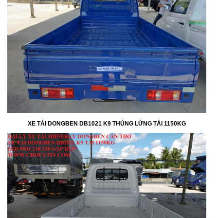
XE TẢI DONGBEN DB1021 K9 THÙNG LỬNG TẢI 1150KG