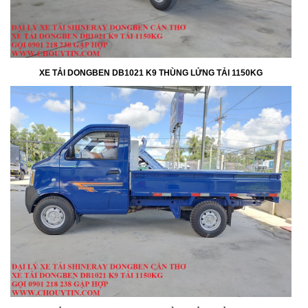
XE TẢI DONGBEN DB1021 K9 THÙNG LỬNG TẢI 1150KG