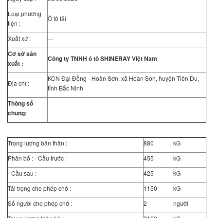
Loại phương
Ô tô tải
tiện :
Xuất xứ :
---
Cơ sở sản
Công ty TNHH ô tô SHINERAY Việt Nam
xuất :
KCN Đại Đồng - Hoàn Sơn, xã Hoàn Sơn, huyện Tiên Du,
Địa chỉ :
tỉnh Bắc Ninh
Thông số
chung:
Trọng lượng bản thân :
880
kG
Phân bố : - Cầu trước :
455
kG
- Cầu sau :
425
kG
Tải trọng cho phép chở :
1150
kG
Số người cho phép chở :
2
người