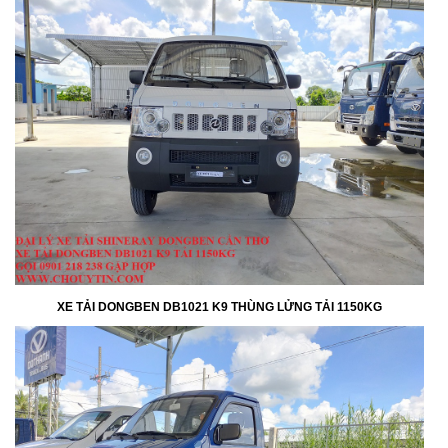
XE TẢI DONGBEN DB1021 K9 THÙNG LỬNG TẢI 1150KG