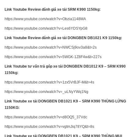
Link Youtube Review đánh giá xe tải SRM K990 1150kg:
https://www.youtube.com/watch?v=Obzia1148MA
https://www.youtube.com/watch?v=Les6YDSYpG8
Link Youtube Review đánh giá xe tải DONGBEN DB1021 K9 1150kg:
https://www.youtube.com/watch?v=NWCSj9ov3a8&t=2s
https://www.youtube.com/watch?v=5WGK-1Z8F4w&t=227s
Link Youtube tư vấn trả góp xe tải DONGBEN DB1012 K9 – SRM K990
1150kg:
https://www.youtube.com/watch?v=1zx5VrBJF-M&t=4s
https://www.youtube.com/watch?v=_uLNyYWq1Ng
Link Youtube xe tải DONGBEN DB1021 K9 – SRM K990 THÙNG LỬNG
1150KG:
https://www.youtube.com/watch?v=d8OQ5_37Vdc
https://www.youtube.com/watch?v=vgtmJiq78YQ&t=8s
Link Youtube xe tải DONGBEN DB1021 K9 – SRM K990 THÙNG MUI