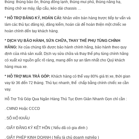
thùng: thùng bảo ôn, thùng đông lạnh, thùng mui phủ, thùng nâng hạ,
thùng chở xe máy, lắp cẩu, kéo dài chassis …
* HỖ TRỢ ĐĂNG KÝ, HOÁN CẢI:
Nhân viên bán hàng trược tiếp tư vấn và
làm các thủ tục đăng ký, đăng kiểm, hoán cải để hoàn thiện một chiếc xe
hoàn chỉnh đến tay khách hàng.
* DỊCH VỤ BẢO HÀNH, SỬA CHỮA, THAY THẾ PHỤ TÙNG CHÍNH
HÃNG:
Xe của chúng tôi được bảo hành chính hãng, bảo hành theo quy
định của nhà sản xuất. Dịch vụ sửa chữa và thay thế phụ tùng chính hãng
có xuất xứ nguồn gốc rõ ràng, mang đến sự an tâm nhất cho Quý khách
hàng mua xe.
* HỖ TRỢ MUA TRẢ GÓP:
Khách hàng có thể vay 80% giá trị xe, thời gian
vay từ 36 đến 72 tháng. Thủ tục nhanh, thế chấp bằng chính chiếc xe cần
vay.
Hỗ Trợ Trả Góp Qua Ngân Hàng Thủ Tục Đơn Giản Nhanh Gọn chỉ cần :
. CMND Hoặc CCCD
. SỔ HỔ KHẨU
. GIẤY ĐĂNG KÝ KẾT HÔN ( Nếu đã có gia đình )
. GIẤY PHÉP KINH DOANH ( Nếu là chủ doanh nghiệp )