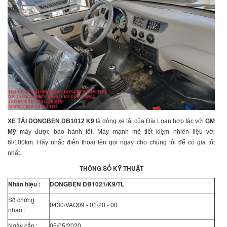
XE TẢI DONGBEN DB1012 K9
là dòng xe tải của Đài Loan hợp tác với
GM
Mỹ
máy được bảo hành tốt. Máy mạnh mẽ tiết kiệm nhiên liệu với
6l/100km. Hãy nhấc điện thoại lên gọi ngay cho chúng tôi để có gia tốt
nhất.
THÔNG SỐ KỸ THUẬT
Nhãn hiệu :
DONGBEN DB1021/K9/TL
Số chứng
0430/VAQ09 - 01/20 - 00
nhận :
Ngày cấp :
05/05/2020