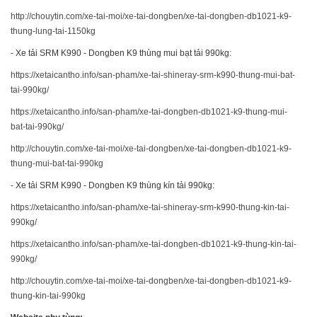
http://chouytin.com/xe-tai-moi/xe-tai-dongben/xe-tai-dongben-db1021-k9-
thung-lung-tai-1150kg
- Xe tải SRM K990 - Dongben K9 thùng mui bạt tải 990kg:
https://xetaicantho.info/san-pham/xe-tai-shineray-srm-k990-thung-mui-bat-
tai-990kg/
https://xetaicantho.info/san-pham/xe-tai-dongben-db1021-k9-thung-mui-
bat-tai-990kg/
http://chouytin.com/xe-tai-moi/xe-tai-dongben/xe-tai-dongben-db1021-k9-
thung-mui-bat-tai-990kg
- Xe tải SRM K990 - Dongben K9 thùng kín tải 990kg:
https://xetaicantho.info/san-pham/xe-tai-shineray-srm-k990-thung-kin-tai-
990kg/
https://xetaicantho.info/san-pham/xe-tai-dongben-db1021-k9-thung-kin-tai-
990kg/
http://chouytin.com/xe-tai-moi/xe-tai-dongben/xe-tai-dongben-db1021-k9-
thung-kin-tai-990kg