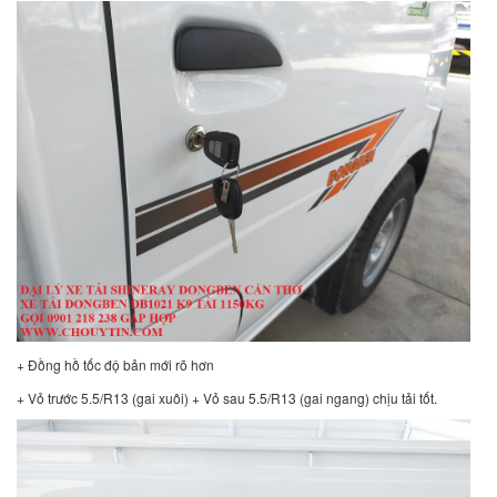
+ Đồng hồ tốc độ bản mới rõ hơn
+ Vỏ trước 5.5/R13 (gai xuôi) + Vỏ sau 5.5/R13 (gai ngang) chịu tải tốt.