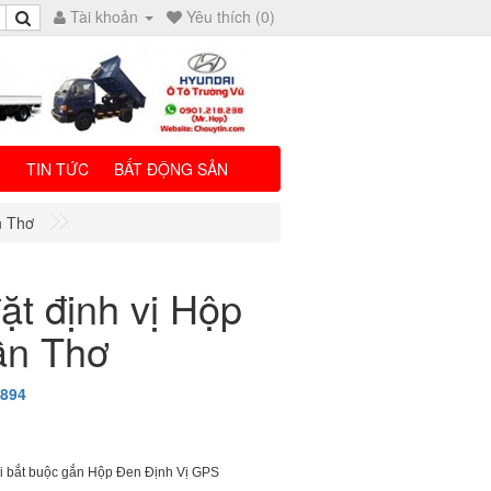
Tài khoản
Yêu thích (0)
I
TIN TỨC
BẤT ĐỘNG SẢN
n Thơ
ặt định vị Hộp
ần Thơ
2894
ải bắt buộc gắn Hộp Đen Định Vị GPS