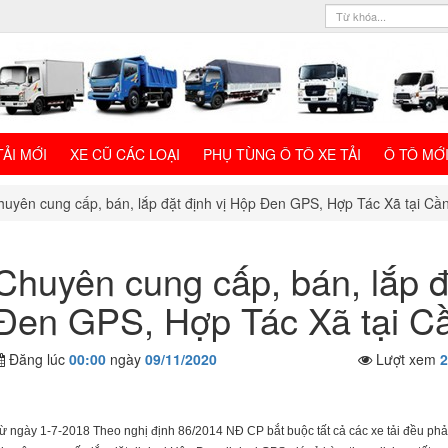
TẢI MỚI
XE CŨ CÁC LOẠI
PHỤ TÙNG Ô TÔ XE TẢI
Ô TÔ MỚ
huyên cung cấp, bán, lắp đặt định vị Hộp Đen GPS, Hợp Tác Xã tại Cầ
Chuyên cung cấp, bán, lắp đ
Đen GPS, Hợp Tác Xã tại C
Đăng lúc
00:00
ngày
09/11/2020
Lượt xem
ừ ngày 1-7-2018 Theo nghị định 86/2014 NĐ CP bắt buộc tất cả các xe tải đều ph