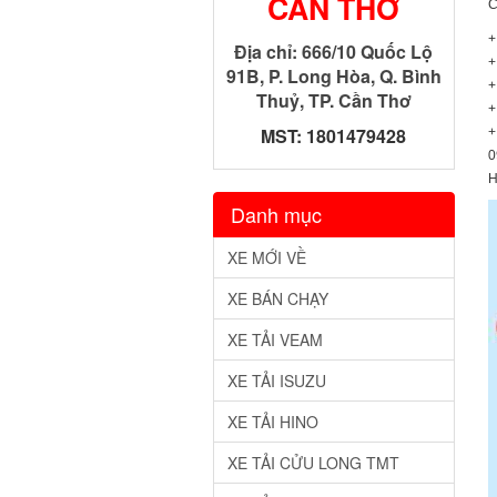
CẦN THƠ
C
+
Địa chỉ: 666/10 Quốc Lộ
+
91B, P. Long Hòa, Q. Bình
+
Thuỷ, TP. Cần Thơ
+
MST: 1801479428
+
0
H
Danh mục
XE MỚI VỀ
XE BÁN CHẠY
XE TẢI VEAM
XE TẢI ISUZU
XE TẢI HINO
XE TẢI CỬU LONG TMT