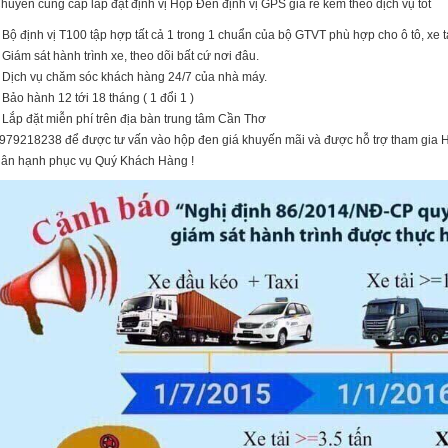
huyên cung cấp lắp đặt định vị Hộp Đen định vị GPS giá rẻ kèm theo dịch vụ tốt
 Bộ định vị T100 tập hợp tất cả 1 trong 1 chuẩn của bộ GTVT phù hợp cho ô tô, xe tả
 Giám sát hành trình xe, theo dõi bất cứ nơi đâu.
 Dịch vụ chăm sóc khách hàng 24/7 của nhà máy.
 Bảo hành 12 tới 18 tháng ( 1 đổi 1 )
 Lắp đặt miễn phí trên địa bàn trung tâm Cần Thơ
979218238 để được tư vấn vào hộp đen giá khuyến mãi và được hỗ trợ tham gia 
ân hạnh phục vụ Quý Khách Hàng !