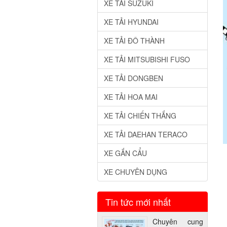
XE TẢI SUZUKI
XE TẢI HYUNDAI
XE TẢI ĐÔ THÀNH
XE TẢI MITSUBISHI FUSO
XE TẢI DONGBEN
XE TẢI HOA MAI
XE TẢI CHIẾN THẮNG
XE TẢI DAEHAN TERACO
XE GẮN CẨU
XE CHUYÊN DỤNG
Tin tức mới nhất
Chuyên cung