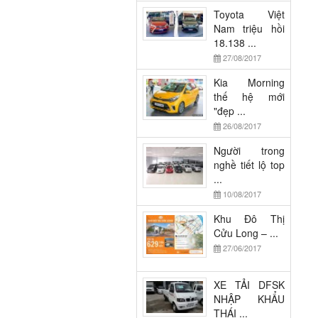
Toyota Việt
Nam triệu hồi
18.138 ...
27/08/2017
Kia Morning
thế hệ mới
"đẹp ...
26/08/2017
Người trong
nghề tiết lộ top
...
10/08/2017
Khu Đô Thị
Cửu Long – ...
27/06/2017
XE TẢI DFSK
NHẬP KHẨU
THÁI ...