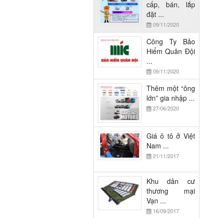
cấp, bán, lắp
đặt ...
09/11/2020
Công Ty Bảo
Hiểm Quân Đội
...
09/11/2020
Thêm một “ông
lớn” gia nhập ...
27/06/2020
Giá ô tô ở Việt
Nam ...
21/11/2017
Khu dân cư
thương mại
Vạn ...
16/09/2017