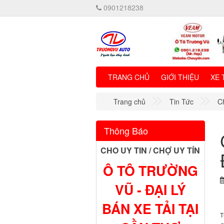
0901218238
TRANG CHỦ
GIỚI THIỆU
XE 
Trang chủ
Tin Tức
C
Thông Báo
CHO UY TIN / CHỢ UY TÍN
Ô TÔ TRƯỜNG
VŨ - ĐẠI LÝ
BÁN XE TẢI TẠI
T