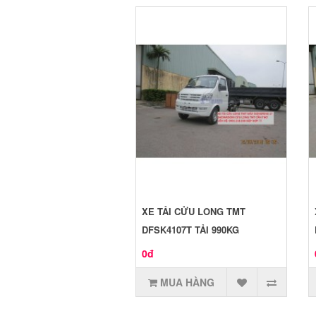
XE TẢI CỬU LONG TMT
DFSK4107T TẢI 990KG
0đ
MUA HÀNG