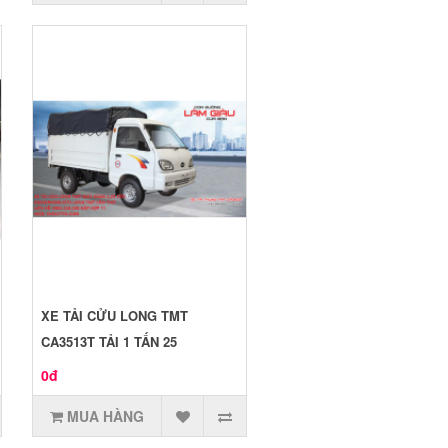
XE TẢI CỬU LONG TMT
CA3513T TẢI 1 TẤN 25
0đ
MUA HÀNG