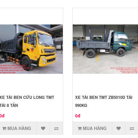
XE TẢI BEN CỬU LONG TMT
XE TẢI BEN TMT ZB5010D TẢI
TẢI 8 TẤN
990KG
0đ
0đ
MUA HÀNG
MUA HÀNG