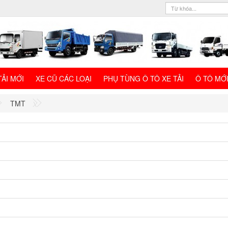
TẢI MỚI
XE CŨ CÁC LOẠI
PHỤ TÙNG Ô TÔ XE TẢI
Ô TÔ MỚ
TMT