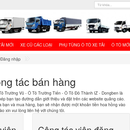
TẢI MỚI
XE CŨ CÁC LOẠI
PHỤ TÙNG Ô TÔ XE TẢI
Ô TÔ MỚ
Đăng nhập
ộng tác bán hàng
Tô Trường Vũ - Ô Tô Trường Tiến - Ô Tô Đô Thành IZ - Dongben là
ép bạn tạo đường dẫn giới thiệu và đặt trên các website quảng cáo.
a bạn và mua hàng, bạn sẽ nhận được một khoản tiền hoa hồng vào
 xin vui lòng liên hệ với chúng tôi.
 viên
Cộng tác viên đăng